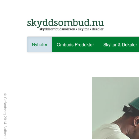
Nyheter
Ombuds Produkter
Skyltar & Dekaler
© Strömberg 2014 Author: MRO & POW